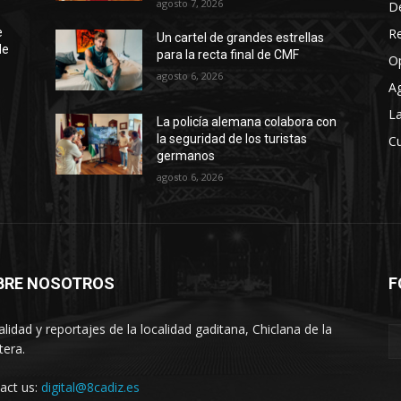
agosto 7, 2026
D
R
e
Un cartel de grandes estrellas
de
para la recta final de CMF
O
agosto 6, 2026
A
La
La policía alemana colabora con
la seguridad de los turistas
Cu
germanos
agosto 6, 2026
BRE NOSOTROS
F
alidad y reportajes de la localidad gaditana, Chiclana de la
tera.
act us:
digital@8cadiz.es