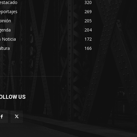
estacado
320
eportajes
269
pinión
205
genda
204
 Noticia
172
ltura
166
OLLOW US