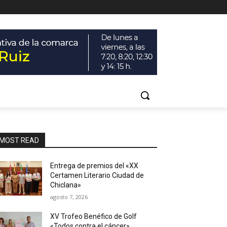
MOST READ
Entrega de premios del «XX
Certamen Literario Ciudad de
Chiclana»
agosto 7, 2026
XV Trofeo Benéfico de Golf
«Todos contra el cáncer»