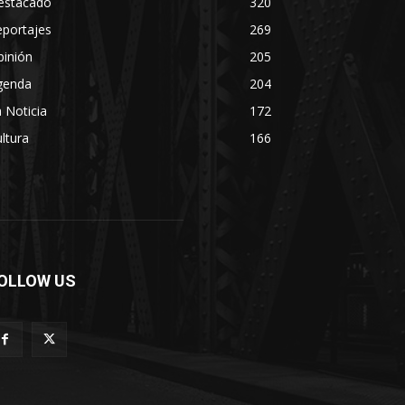
estacado
320
eportajes
269
pinión
205
genda
204
 Noticia
172
ltura
166
OLLOW US