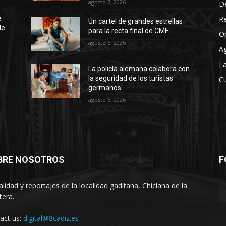
agosto 7, 2026
D
R
e
Un cartel de grandes estrellas
de
para la recta final de CMF
O
agosto 6, 2026
A
La
La policía alemana colabora con
la seguridad de los turistas
Cu
germanos
agosto 6, 2026
BRE NOSOTROS
F
alidad y reportajes de la localidad gaditana, Chiclana de la
tera.
act us:
digital@8cadiz.es