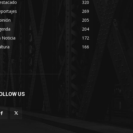
estacado
320
eportajes
269
pinión
205
genda
204
 Noticia
172
ltura
166
OLLOW US