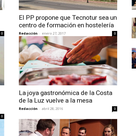
El PP propone que Tecnotur sea un
centro de formación en hostelería
Redacción
-
enero 27, 2017
0
0
La joya gastronómica de la Costa
de la Luz vuelve a la mesa
Redacción
-
abril 28, 2016
0
0