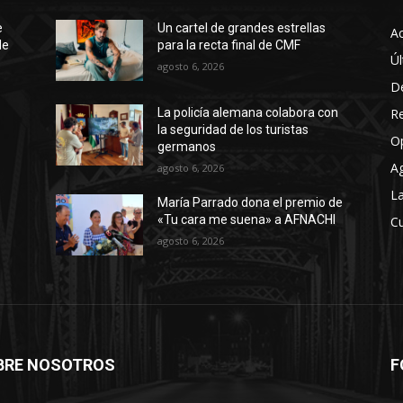
e
Un cartel de grandes estrellas
Ac
de
para la recta final de CMF
Úl
agosto 6, 2026
D
R
La policía alemana colabora con
la seguridad de los turistas
O
germanos
A
agosto 6, 2026
La
María Parrado dona el premio de
«Tu cara me suena» a AFNACHI
Cu
agosto 6, 2026
BRE NOSOTROS
F