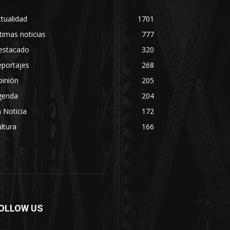
tualidad
1701
timas noticias
777
estacado
320
eportajes
268
pinión
205
genda
204
 Noticia
172
ltura
166
OLLOW US