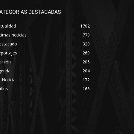
ATEGORÍAS DESTACADAS
tualidad
1702
timas noticias
778
estacado
320
eportajes
269
pinión
205
genda
204
 Noticia
172
ltura
166