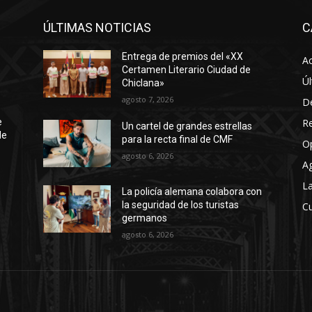
ÚLTIMAS NOTICIAS
C
Entrega de premios del «XX
Ac
Certamen Literario Ciudad de
Úl
Chiclana»
agosto 7, 2026
D
R
e
Un cartel de grandes estrellas
de
para la recta final de CMF
O
agosto 6, 2026
A
La
La policía alemana colabora con
la seguridad de los turistas
Cu
germanos
agosto 6, 2026