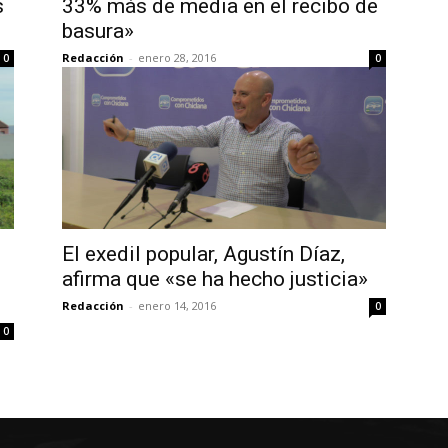
s
33% más de media en el recibo de
basura»
Redacción
-
enero 28, 2016
0
0
El exedil popular, Agustín Díaz,
afirma que «se ha hecho justicia»
Redacción
-
enero 14, 2016
0
0