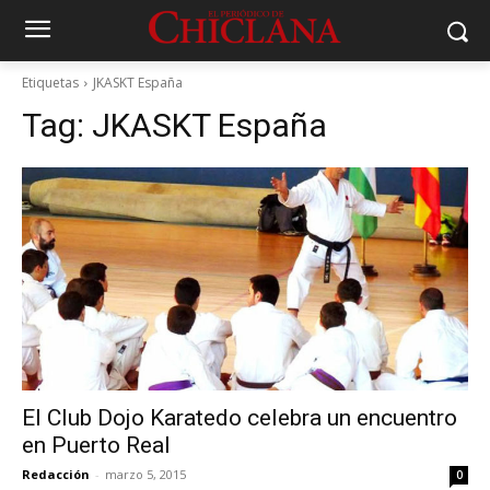
Etiquetas
JKASKT España
Tag:
JKASKT España
El Club Dojo Karatedo celebra un encuentro
en Puerto Real
Redacción
-
marzo 5, 2015
0