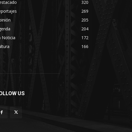
estacado
320
eportajes
269
pinión
205
genda
204
 Noticia
172
ltura
166
OLLOW US