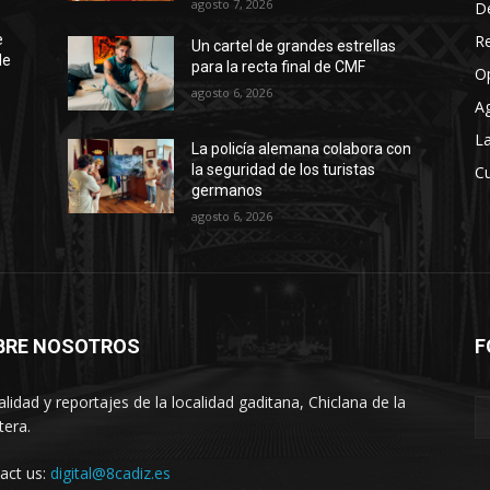
agosto 7, 2026
D
R
e
Un cartel de grandes estrellas
de
para la recta final de CMF
O
agosto 6, 2026
A
La
La policía alemana colabora con
la seguridad de los turistas
Cu
germanos
agosto 6, 2026
BRE NOSOTROS
F
alidad y reportajes de la localidad gaditana, Chiclana de la
tera.
act us:
digital@8cadiz.es