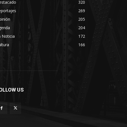
estacado
320
eportajes
269
pinión
205
genda
204
 Noticia
172
ltura
166
OLLOW US