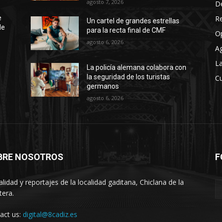
agosto 7, 2026
D
R
e
Un cartel de grandes estrellas
de
para la recta final de CMF
O
agosto 6, 2026
A
La
La policía alemana colabora con
la seguridad de los turistas
Cu
germanos
agosto 6, 2026
BRE NOSOTROS
F
alidad y reportajes de la localidad gaditana, Chiclana de la
tera.
act us:
digital@8cadiz.es