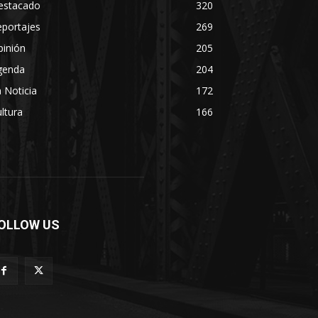
estacado
320
eportajes
269
pinión
205
genda
204
 Noticia
172
ltura
166
OLLOW US