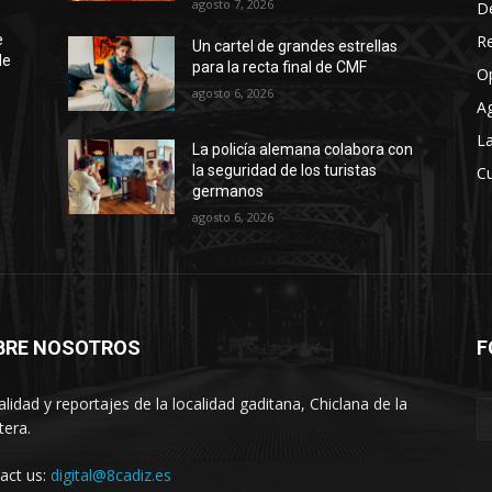
agosto 7, 2026
D
R
e
Un cartel de grandes estrellas
de
para la recta final de CMF
O
agosto 6, 2026
A
La
La policía alemana colabora con
la seguridad de los turistas
Cu
germanos
agosto 6, 2026
BRE NOSOTROS
F
alidad y reportajes de la localidad gaditana, Chiclana de la
tera.
act us:
digital@8cadiz.es