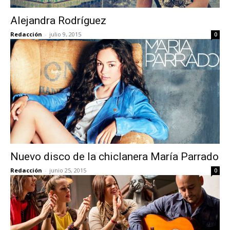
Alejandra Rodríguez
Redacción
-
julio 9, 2015
0
Nuevo disco de la chiclanera María Parrado
Redacción
-
junio 25, 2015
0