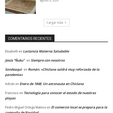
agosto 6, 2026
Cargar más
COMENTARIOS RECIENTES
Lactancia Materna Saludable
Elisabeth
en
Jesús “Ñuku”
Siempre con nosotros
en
Sondeaquí
Román: «Chiclana saldrá muy reforzada de la
en
pandemia»
Enero de 1848. Un aeronauta en Chiclana
Adrián
en
Tecnología para conocer el estado de nuestras
Francisco
en
playas
El comercio local se prepara para la
Pedro Miguel Ortega Mateos
en
campaña de Navidad