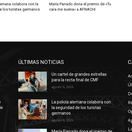
lemana colabora con la
María Parrado dona el premio de «Tu
e los turistas germanos
cara me suena» a AFNACHI
ÚLTIMAS NOTICIAS
C
Un cartel de grandes estrellas
Ac
para la recta final de CMF
Úl
agosto 6, 2026
D
R
e
La policía alemana colabora con
de
la seguridad de los turistas
O
germanos
A
agosto 6, 2026
La
María Parrado dona el premio de