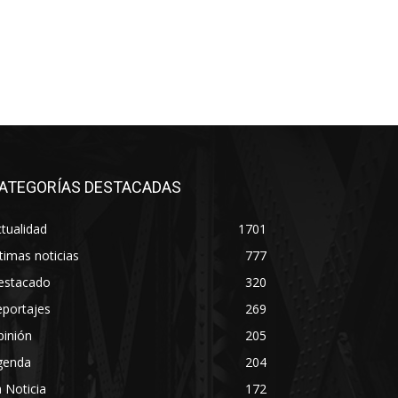
ATEGORÍAS DESTACADAS
tualidad
1701
timas noticias
777
estacado
320
eportajes
269
pinión
205
genda
204
 Noticia
172