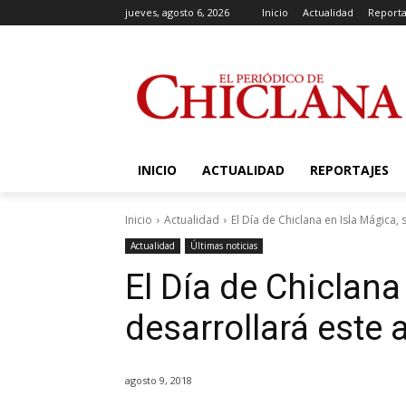
jueves, agosto 6, 2026
Inicio
Actualidad
Reporta
INICIO
ACTUALIDAD
REPORTAJES
Inicio
Actualidad
El Día de Chiclana en Isla Mágica, 
Actualidad
Últimas noticias
El Día de Chiclana
desarrollará este 
agosto 9, 2018