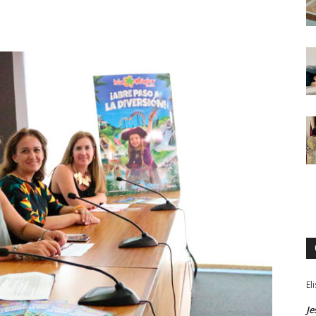
El
Je