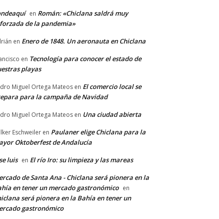
ondeaquí
Román: «Chiclana saldrá muy
en
forzada de la pandemia»
Enero de 1848. Un aeronauta en Chiclana
rián
en
Tecnología para conocer el estado de
ancisco
en
estras playas
El comercio local se
dro Miguel Ortega Mateos
en
epara para la campaña de Navidad
Una ciudad abierta
dro Miguel Ortega Mateos
en
Paulaner elige Chiclana para la
lker Eschweiler
en
yor Oktoberfest de Andalucía
se luis
El río Iro: su limpieza y las mareas
en
rcado de Santa Ana - Chiclana será pionera en la
hía en tener un mercado gastronómico
en
iclana será pionera en la Bahía en tener un
ercado gastronómico