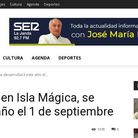
jes
Cultura
Agenda
Deportes
CULTURA
AGENDA
DEPORTES
se desarrollará este año el...
 en Isla Mágica, se
año el 1 de septiembre
1370
0