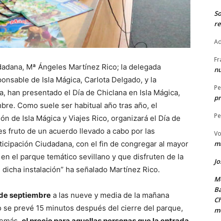
S
re
Ad
Fr
dadana, Mª Ángeles Martínez Rico; la delegada
nu
onsable de Isla Mágica, Carlota Delgado, y la
Pe
, han presentado el Día de Chiclana en Isla Mágica,
pr
mbre. Como suele ser habitual año tras año, el
Pe
n de Isla Mágica y Viajes Rico, organizará el Día de
 es fruto de un acuerdo llevado a cabo por las
Vo
icipación Ciudadana, con el fin de congregar al mayor
ma
n el parque temático sevillano y que disfruten de la
Jo
 dicha instalación” ha señalado Martínez Rico.
Me
Ba
1 de septiembre
a las nueve y media de la mañana
Ch
 se prevé 15 minutos después del cierre del parque,
m
demás,
el precio para aquellas personas que la entrada