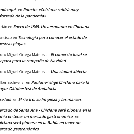
ondeaquí
Román: «Chiclana saldrá muy
en
forzada de la pandemia»
Enero de 1848. Un aeronauta en Chiclana
rián
en
Tecnología para conocer el estado de
ancisco
en
estras playas
El comercio local se
dro Miguel Ortega Mateos
en
epara para la campaña de Navidad
Una ciudad abierta
dro Miguel Ortega Mateos
en
Paulaner elige Chiclana para la
lker Eschweiler
en
yor Oktoberfest de Andalucía
se luis
El río Iro: su limpieza y las mareas
en
rcado de Santa Ana - Chiclana será pionera en la
hía en tener un mercado gastronómico
en
iclana será pionera en la Bahía en tener un
ercado gastronómico