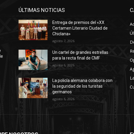
ÚLTIMAS NOTICIAS
C
Entrega de premios del «XX
Ac
Certamen Literario Ciudad de
Úl
Chiclana»
agosto 7, 2026
D
R
e
Un cartel de grandes estrellas
de
para la recta final de CMF
O
agosto 6, 2026
A
La
La policía alemana colabora con
la seguridad de los turistas
Cu
germanos
agosto 6, 2026