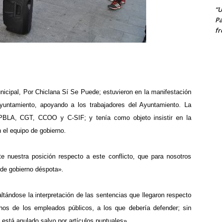
“U
Pa
fr
cipal, Por Chiclana Sí Se Puede; estuvieron en la manifestación
Ayuntamiento,
apoyando a los trabajadores del Ayuntamiento
. La
UPBLA, CGT, CCOO y C-SIF; y tenía como objeto insistir en la
 el equipo de gobierno.
nuestra posición respecto a este conflicto, que para nosotros
 de gobierno déspota».
tándose la interpretación de las sentencias que llegaron respecto
chos de los empleados públicos
, a los que debería defender;
sin
 está anulado salvo por artículos puntuales».