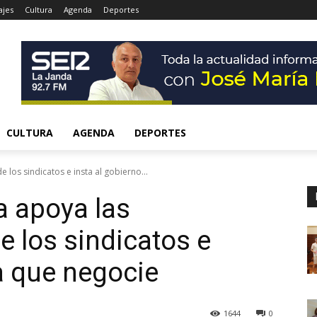
ajes
Cultura
Agenda
Deportes
CULTURA
AGENDA
DEPORTES
los sindicatos e insta al gobierno...
 apoya las
e los sindicatos e
 a que negocie
1644
0