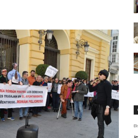
El
Je