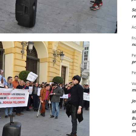
S
re
Ad
Fr
nu
Pe
pr
Pe
Vo
ma
Jo
Me
Ba
Ch
m