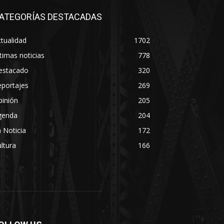
ATEGORÍAS DESTACADAS
tualidad
1702
timas noticias
778
estacado
320
eportajes
269
pinión
205
genda
204
 Noticia
172
ltura
166