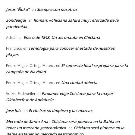
Jesús “Ñuku”
Siempre con nosotros
en
Sondeaquí
Román: «Chiclana saldrá muy reforzada de la
en
pandemia»
Enero de 1848. Un aeronauta en Chiclana
Adrián
en
Tecnología para conocer el estado de nuestras
Francisco
en
playas
El comercio local se prepara para la
Pedro Miguel Ortega Mateos
en
campaña de Navidad
Una ciudad abierta
Pedro Miguel Ortega Mateos
en
Paulaner elige Chiclana para la mayor
Volker Eschweiler
en
Oktoberfest de Andalucía
Jose luis
El río Iro: su limpieza y las mareas
en
Mercado de Santa Ana - Chiclana será pionera en la Bahía en
tener un mercado gastronómico
Chiclana será pionera en la
en
Bahía en tener un mercado gastronómico