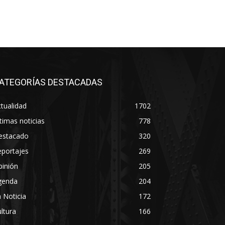
ATEGORÍAS DESTACADAS
tualidad
1702
timas noticias
778
estacado
320
eportajes
269
pinión
205
genda
204
 Noticia
172
ltura
166