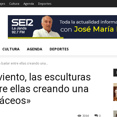
ajes
Cultura
Agenda
Deportes
CULTURA
AGENDA
DEPORTES
 bailar entre ellas creando una...
iento, las esculturas
re ellas creando una
táceos»
3064
0