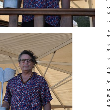
S
re
Ad
Fr
nu
Pe
pr
Pe
Vo
ma
Jo
Me
Ba
Ch
m