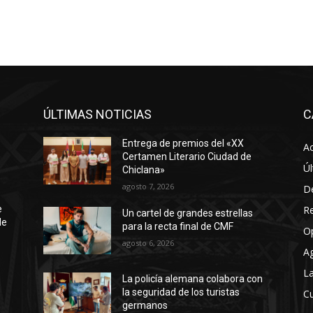
ÚLTIMAS NOTICIAS
C
Entrega de premios del «XX
Ac
Certamen Literario Ciudad de
Úl
Chiclana»
agosto 7, 2026
D
R
e
Un cartel de grandes estrellas
de
para la recta final de CMF
O
agosto 6, 2026
A
La
La policía alemana colabora con
la seguridad de los turistas
Cu
germanos