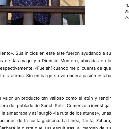
“U
Pa
fr
viento». Sus inicios en este arte fueron ayudando a su
ras de Jaramago y a Dionisio Montero, ubicadas en la
 respectivamente. «Fue ahí cuando me di cuenta de que
ultor» afirma. Sin embargo su verdadera pasión estaba
 valor un producto tan valioso como el atún y rendir
bera del poblado de Sancti Petri. Comenzó a investigar
la almadraba y así surgió «la ruta de los atunes», unas
ciones de la costa gaditana: La Línea, Tarifa, Zahara,
 Barberá le gusta que sus esculturas, al margen de su