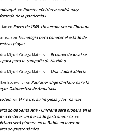
ondeaquí
Román: «Chiclana saldrá muy
en
forzada de la pandemia»
Enero de 1848. Un aeronauta en Chiclana
rián
en
Tecnología para conocer el estado de
ancisco
en
estras playas
El comercio local se
dro Miguel Ortega Mateos
en
epara para la campaña de Navidad
Una ciudad abierta
dro Miguel Ortega Mateos
en
Paulaner elige Chiclana para la
lker Eschweiler
en
yor Oktoberfest de Andalucía
se luis
El río Iro: su limpieza y las mareas
en
rcado de Santa Ana - Chiclana será pionera en la
hía en tener un mercado gastronómico
en
iclana será pionera en la Bahía en tener un
ercado gastronómico