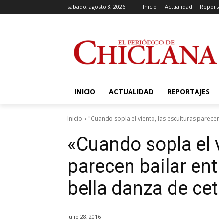
sábado, agosto 8, 2026
Inicio
Actualidad
Report
INICIO
ACTUALIDAD
REPORTAJES
Inicio
"Cuando sopla el viento, las esculturas parecen
«Cuando sopla el v
parecen bailar ent
bella danza de ce
julio 28, 2016