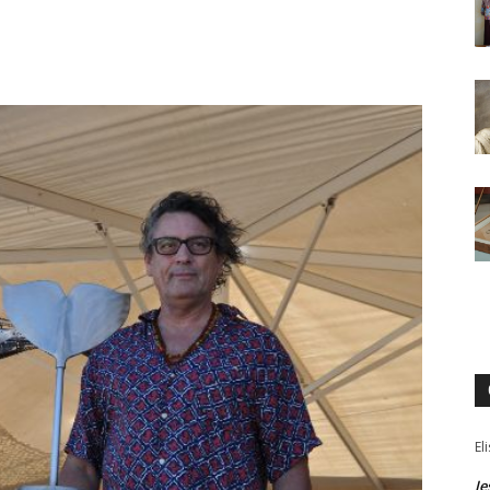
El
Je