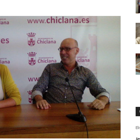
El
Je