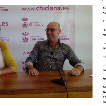
S
re
Ad
Fr
nu
Pe
pr
Pe
Vo
ma
Jo
Me
Ba
Ch
m