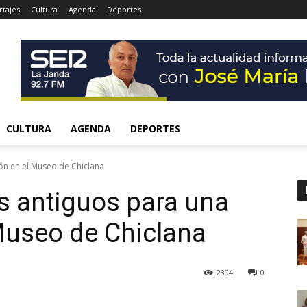
tajes
Cultura
Agenda
Deportes
CULTURA
AGENDA
DEPORTES
ón en el Museo de Chiclana
s antiguos para una
Museo de Chiclana
2304
0