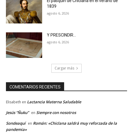
El pasquín de Chiclana en el verano de
1839
agosto 6, 2026
Y PRESCINDIR…
agosto 6, 2026
Cargar más
COMENTARIOS RECIENTES
Lactancia Materna Saludable
Elisabeth
en
Jesús “Ñuku”
Siempre con nosotros
en
Sondeaquí
Román: «Chiclana saldrá muy reforzada de la
en
pandemia»