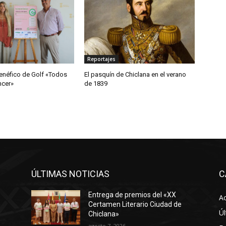
Reportajes
enéfico de Golf «Todos
El pasquín de Chiclana en el verano
ncer»
de 1839
ÚLTIMAS NOTICIAS
C
Entrega de premios del «XX
Ac
Certamen Literario Ciudad de
Úl
Chiclana»
agosto 7, 2026