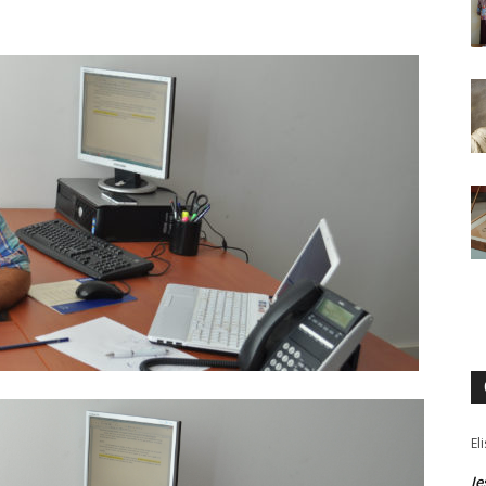
El
Je