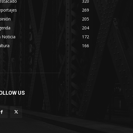
estacado
320
eportajes
269
pinión
205
genda
204
 Noticia
172
ltura
166
OLLOW US