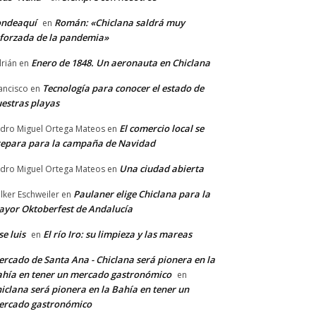
ondeaquí
Román: «Chiclana saldrá muy
en
forzada de la pandemia»
Enero de 1848. Un aeronauta en Chiclana
rián
en
Tecnología para conocer el estado de
ancisco
en
estras playas
El comercio local se
dro Miguel Ortega Mateos
en
epara para la campaña de Navidad
Una ciudad abierta
dro Miguel Ortega Mateos
en
Paulaner elige Chiclana para la
lker Eschweiler
en
yor Oktoberfest de Andalucía
se luis
El río Iro: su limpieza y las mareas
en
rcado de Santa Ana - Chiclana será pionera en la
hía en tener un mercado gastronómico
en
iclana será pionera en la Bahía en tener un
ercado gastronómico