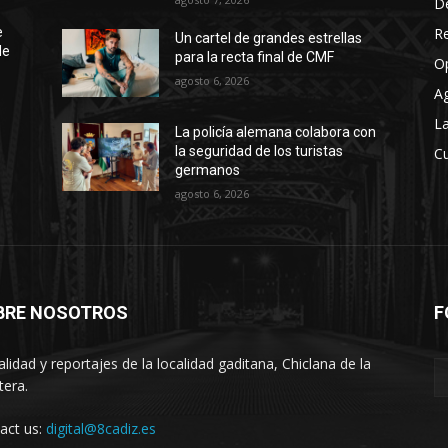
D
R
e
Un cartel de grandes estrellas
de
para la recta final de CMF
O
agosto 6, 2026
A
La
La policía alemana colabora con
la seguridad de los turistas
Cu
germanos
agosto 6, 2026
BRE NOSOTROS
F
alidad y reportajes de la localidad gaditana, Chiclana de la
tera.
act us:
digital@8cadiz.es