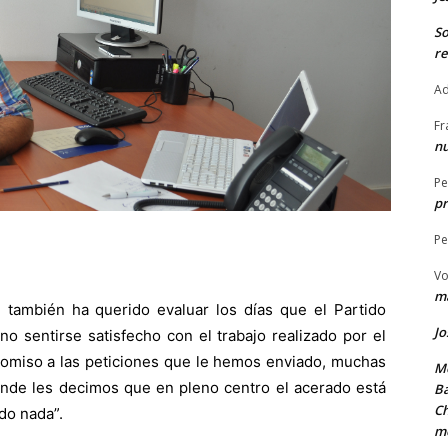
S
re
Ad
Fr
nu
Pe
pr
Pe
Vo
ma
también ha querido evaluar los días que el Partido
Jo
 no sentirse satisfecho con el trabajo realizado por el
omiso a las peticiones que le hemos enviado, muchas
Me
onde les decimos que en pleno centro el acerado está
Ba
Ch
ndo nada”.
m