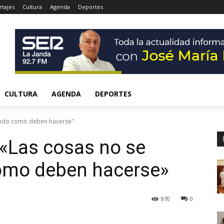
tajes
Cultura
Agenda
Deportes
CULTURA
AGENDA
DEPORTES
iendo como deben hacerse"
 «Las cosas no se
omo deben hacerse»
970
0