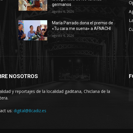
O
germanos
A
agosto 6, 2026
La
María Parrado dona el premio de
«Tu cara me suena» a AFNACHI
Cu
agosto 6, 2026
BRE NOSOTROS
F
alidad y reportajes de la localidad gaditana, Chiclana de la
tera.
act us:
digital@8cadiz.es