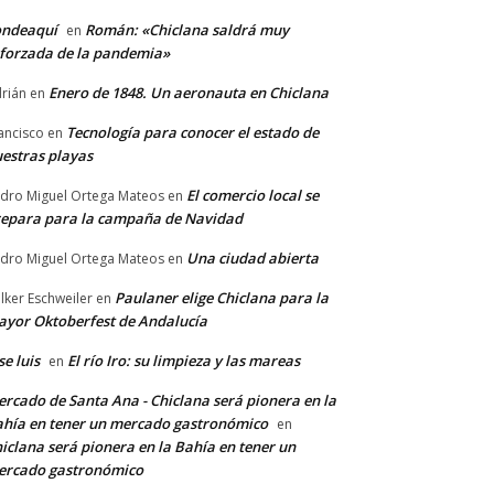
ondeaquí
Román: «Chiclana saldrá muy
en
forzada de la pandemia»
Enero de 1848. Un aeronauta en Chiclana
rián
en
Tecnología para conocer el estado de
ancisco
en
estras playas
El comercio local se
dro Miguel Ortega Mateos
en
epara para la campaña de Navidad
Una ciudad abierta
dro Miguel Ortega Mateos
en
Paulaner elige Chiclana para la
lker Eschweiler
en
yor Oktoberfest de Andalucía
se luis
El río Iro: su limpieza y las mareas
en
rcado de Santa Ana - Chiclana será pionera en la
hía en tener un mercado gastronómico
en
iclana será pionera en la Bahía en tener un
ercado gastronómico