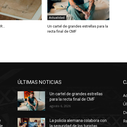
Actualidad
IR…
Un cartel de grandes estrellas para la
recta final de CMF
ÚLTIMAS NOTICIAS
C
Un cartel de grandes estrellas
Ac
para la recta final de CMF
Úl
agosto 6, 2026
D
R
e
La policía alemana colabora con
de
la seguridad de los turistas