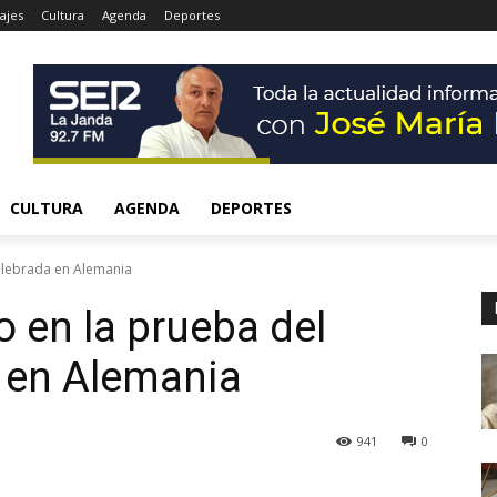
ajes
Cultura
Agenda
Deportes
CULTURA
AGENDA
DEPORTES
elebrada en Alemania
 en la prueba del
 en Alemania
941
0