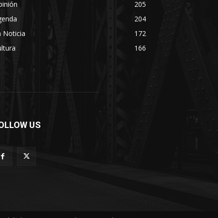
pinión
205
genda
204
 Noticia
172
ltura
166
OLLOW US