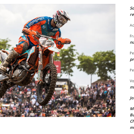
S
re
Ad
Fr
nu
Pe
pr
Pe
Vo
ma
Jo
Me
Ba
Ch
m