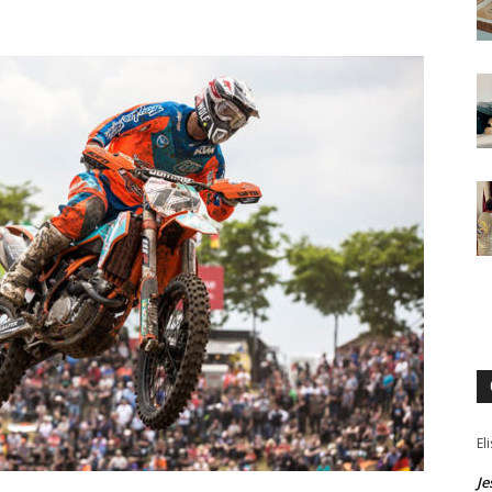
El
Je