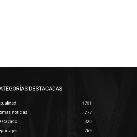
ATEGORÍAS DESTACADAS
tualidad
1701
timas noticias
777
estacado
320
eportajes
269