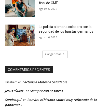
final de CMF
agosto 6, 2026
La policía alemana colabora con la
seguridad de los turistas germanos
agosto 6, 2026
Cargar más
COMENTARIOS RECIENTES
Lactancia Materna Saludable
Elisabeth
en
Jesús “Ñuku”
Siempre con nosotros
en
Sondeaquí
Román: «Chiclana saldrá muy reforzada de la
en
pandemia»