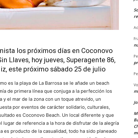
S
re
Ad
Fr
nu
onista los próximos días en Coconovo
Pe
in Llaves, hoy jueves, Superagente 86,
pr
z, este próximo sábado 25 de julio
Pe
o es la playa de La Barrosa se le añade un beach
Vo
ía de primera línea que conjuga a la perfección los
ma
a y el mar de la zona con un toque atrevido, un
Jo
esta por eventos de carácter solidario, culturales,
Me
esultado es Coconovo Beach. Un local diferente y que
Ba
lugar de referencia a la hora de disfrutar de la alegría
Ch
 es producto de la casualidad, todo ha sido planeado
m