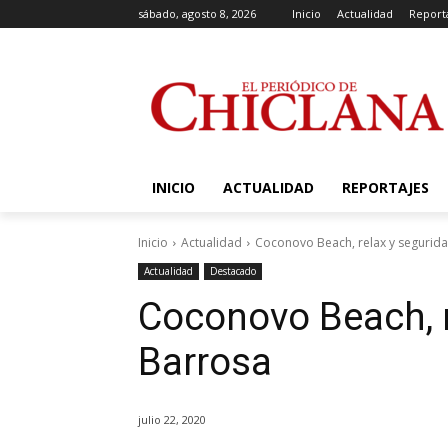
sábado, agosto 8, 2026
Inicio
Actualidad
Report
INICIO
ACTUALIDAD
REPORTAJES
Inicio
Actualidad
Coconovo Beach, relax y segurida
Actualidad
Destacado
Coconovo Beach, r
Barrosa
julio 22, 2020