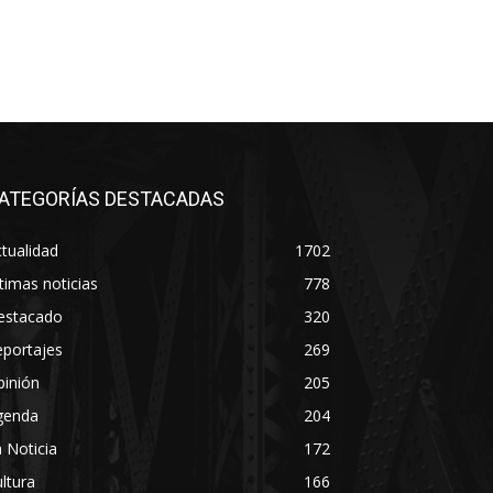
ATEGORÍAS DESTACADAS
tualidad
1702
timas noticias
778
estacado
320
eportajes
269
pinión
205
genda
204
 Noticia
172
ltura
166