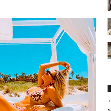
El
Je