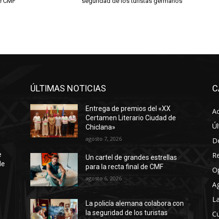
de CMF
seguridad de los turistas germanos
ÚLTIMAS NOTICIAS
C
Entrega de premios del «XX
Ac
Certamen Literario Ciudad de
Úl
Chiclana»
agosto 7, 2026
D
R
e
Un cartel de grandes estrellas
de
para la recta final de CMF
O
agosto 6, 2026
A
La
La policía alemana colabora con
la seguridad de los turistas
Cu