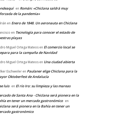
ondeaquí
Román: «Chiclana saldrá muy
en
forzada de la pandemia»
Enero de 1848. Un aeronauta en Chiclana
rián
en
Tecnología para conocer el estado de
ancisco
en
estras playas
El comercio local se
dro Miguel Ortega Mateos
en
epara para la campaña de Navidad
Una ciudad abierta
dro Miguel Ortega Mateos
en
Paulaner elige Chiclana para la
lker Eschweiler
en
yor Oktoberfest de Andalucía
se luis
El río Iro: su limpieza y las mareas
en
rcado de Santa Ana - Chiclana será pionera en la
hía en tener un mercado gastronómico
en
iclana será pionera en la Bahía en tener un
ercado gastronómico