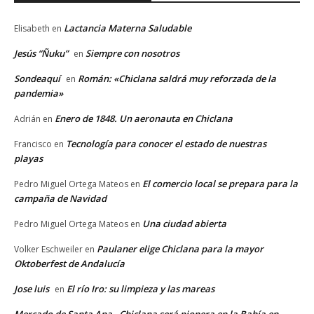
Lactancia Materna Saludable
Elisabeth
en
Jesús “Ñuku”
Siempre con nosotros
en
Sondeaquí
Román: «Chiclana saldrá muy reforzada de la
en
pandemia»
Enero de 1848. Un aeronauta en Chiclana
Adrián
en
Tecnología para conocer el estado de nuestras
Francisco
en
playas
El comercio local se prepara para la
Pedro Miguel Ortega Mateos
en
campaña de Navidad
Una ciudad abierta
Pedro Miguel Ortega Mateos
en
Paulaner elige Chiclana para la mayor
Volker Eschweiler
en
Oktoberfest de Andalucía
Jose luis
El río Iro: su limpieza y las mareas
en
Mercado de Santa Ana - Chiclana será pionera en la Bahía en