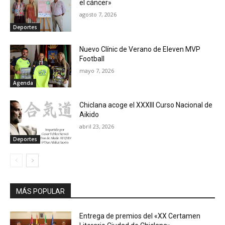
el cáncer»
agosto 7, 2026
Deportes
Nuevo Clínic de Verano de Eleven MVP
Football
mayo 7, 2026
Agenda
Chiclana acoge el XXXIII Curso Nacional de
Aikido
abril 23, 2026
Deportes
MÁS POPULAR
Entrega de premios del «XX Certamen