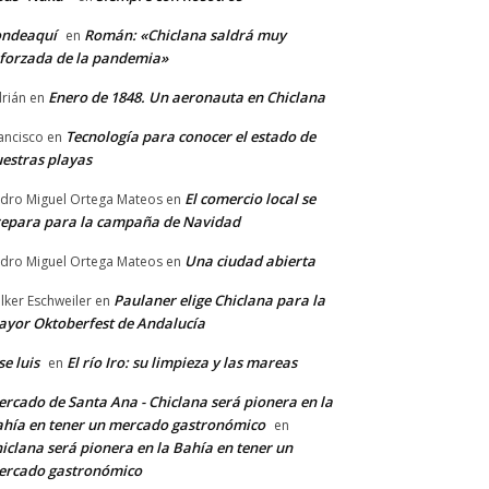
ondeaquí
Román: «Chiclana saldrá muy
en
forzada de la pandemia»
Enero de 1848. Un aeronauta en Chiclana
rián
en
Tecnología para conocer el estado de
ancisco
en
estras playas
El comercio local se
dro Miguel Ortega Mateos
en
epara para la campaña de Navidad
Una ciudad abierta
dro Miguel Ortega Mateos
en
Paulaner elige Chiclana para la
lker Eschweiler
en
yor Oktoberfest de Andalucía
se luis
El río Iro: su limpieza y las mareas
en
rcado de Santa Ana - Chiclana será pionera en la
hía en tener un mercado gastronómico
en
iclana será pionera en la Bahía en tener un
ercado gastronómico