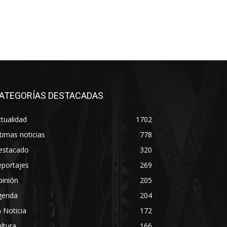
ATEGORÍAS DESTACADAS
tualidad
1702
timas noticias
778
estacado
320
eportajes
269
pinión
205
genda
204
 Noticia
172
ltura
166