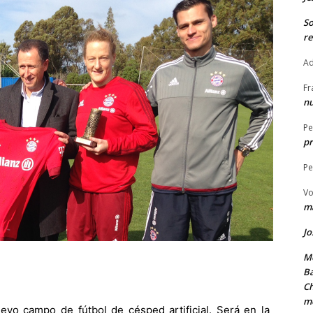
S
re
Ad
Fr
nu
Pe
pr
Pe
Vo
ma
Jo
Me
Ba
Ch
m
vo campo de fútbol de césped artificial. Será en la