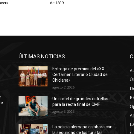
ncer»
de 1839
ÚLTIMAS NOTICIAS
C
Entrega de premios del «XX
Ac
Certamen Literario Ciudad de
Úl
Chiclana»
agosto 7, 2026
D
R
e
Un cartel de grandes estrellas
de
para la recta final de CMF
O
agosto 6, 2026
A
La
La policía alemana colabora con
la seguridad de los turistas
Cu