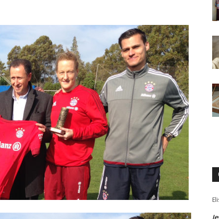
El
Je