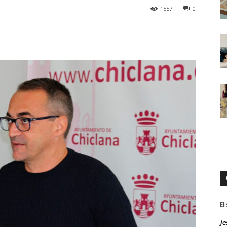
1557
0
El
Je