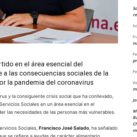
S
re
Ad
Fr
nu
Pe
pr
tido en el área esencial del
Pe
 a las consecuencias sociales de la
por la pandemia del coronavirus
Vo
ma
rus y la consiguiente crisis social que ha conllevado,
Jo
Servicios Sociales en un área esencial en el
Me
der las necesidades de las personas más vulnerables.
Ba
Ch
ervicios Sociales,
Francisco José Salado
, ha señalado
m
e se refiere a ayudas de carácter alimentario