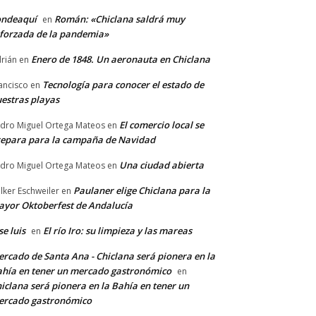
ondeaquí
Román: «Chiclana saldrá muy
en
forzada de la pandemia»
Enero de 1848. Un aeronauta en Chiclana
rián
en
Tecnología para conocer el estado de
ancisco
en
estras playas
El comercio local se
dro Miguel Ortega Mateos
en
epara para la campaña de Navidad
Una ciudad abierta
dro Miguel Ortega Mateos
en
Paulaner elige Chiclana para la
lker Eschweiler
en
yor Oktoberfest de Andalucía
se luis
El río Iro: su limpieza y las mareas
en
rcado de Santa Ana - Chiclana será pionera en la
hía en tener un mercado gastronómico
en
iclana será pionera en la Bahía en tener un
ercado gastronómico