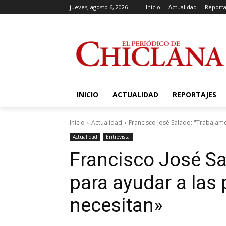
jueves, agosto 6, 2026
Inicio
Actualidad
Reporta
INICIO
ACTUALIDAD
REPORTAJES
Inicio
Actualidad
Francisco José Salado: "Trabajamo
Actualidad
Entrevista
Francisco José S
para ayudar a las
necesitan»