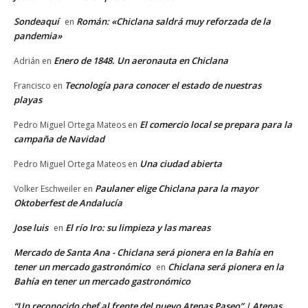
Sondeaquí
Román: «Chiclana saldrá muy reforzada de la
en
pandemia»
Enero de 1848. Un aeronauta en Chiclana
Adrián
en
Tecnología para conocer el estado de nuestras
Francisco
en
playas
El comercio local se prepara para la
Pedro Miguel Ortega Mateos
en
campaña de Navidad
Una ciudad abierta
Pedro Miguel Ortega Mateos
en
Paulaner elige Chiclana para la mayor
Volker Eschweiler
en
Oktoberfest de Andalucía
Jose luis
El río Iro: su limpieza y las mareas
en
Mercado de Santa Ana - Chiclana será pionera en la Bahía en
tener un mercado gastronómico
Chiclana será pionera en la
en
Bahía en tener un mercado gastronómico
“Un reconocido chef al frente del nuevo Atenas Paseo” | Atenas