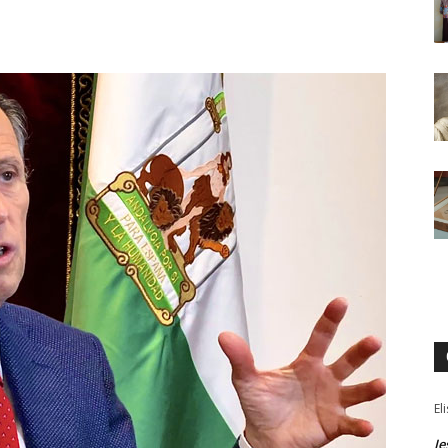
El
Je