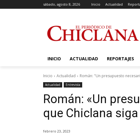
sábado, agosto 8, 2026
Inicio
Actualidad
Report
INICIO
ACTUALIDAD
REPORTAJES
Inicio
Actualidad
Román: "Un presupuesto necesari
Actualidad
Entrevista
Román: «Un presu
que Chiclana siga
febrero 23, 2023