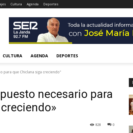
ajes
Cultura
Agenda
Deportes
CULTURA
AGENDA
DEPORTES
o para que Chiclana siga creciendo"
puesto necesario para
 creciendo»
828
0