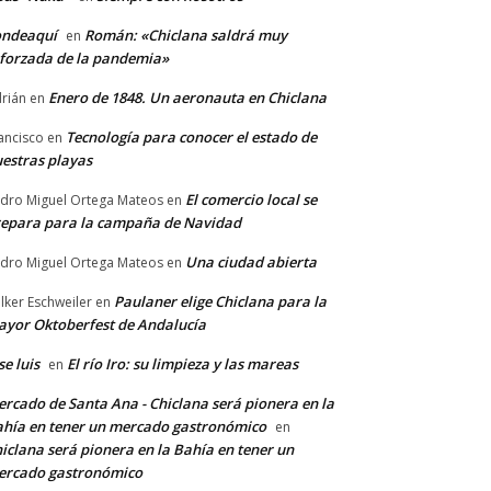
ondeaquí
Román: «Chiclana saldrá muy
en
forzada de la pandemia»
Enero de 1848. Un aeronauta en Chiclana
rián
en
Tecnología para conocer el estado de
ancisco
en
estras playas
El comercio local se
dro Miguel Ortega Mateos
en
epara para la campaña de Navidad
Una ciudad abierta
dro Miguel Ortega Mateos
en
Paulaner elige Chiclana para la
lker Eschweiler
en
yor Oktoberfest de Andalucía
se luis
El río Iro: su limpieza y las mareas
en
rcado de Santa Ana - Chiclana será pionera en la
hía en tener un mercado gastronómico
en
iclana será pionera en la Bahía en tener un
ercado gastronómico