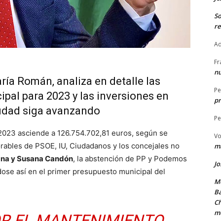
S
re
Ad
Fr
nu
ría Román, analiza en detalle las
Pe
ipal para 2023 y las inversiones en
pr
iudad siga avanzando
Pe
 2023 asciende a 126.754.702,81 euros, según se
Vo
orables de PSOE, IU, Ciudadanos y los concejales no
ma
ana y Susana Candón
, la abstención de PP y Podemos
Jo
dose así en el primer presupuesto municipal del
Me
Ba
Ch
m
R EL MANTENIMIENTO