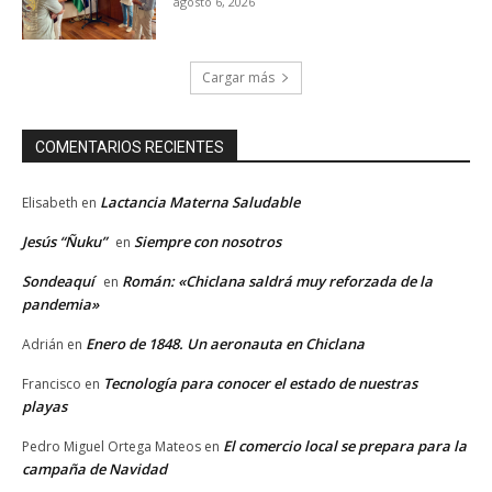
agosto 6, 2026
Cargar más
COMENTARIOS RECIENTES
Lactancia Materna Saludable
Elisabeth
en
Jesús “Ñuku”
Siempre con nosotros
en
Sondeaquí
Román: «Chiclana saldrá muy reforzada de la
en
pandemia»
Enero de 1848. Un aeronauta en Chiclana
Adrián
en
Tecnología para conocer el estado de nuestras
Francisco
en
playas
El comercio local se prepara para la
Pedro Miguel Ortega Mateos
en
campaña de Navidad