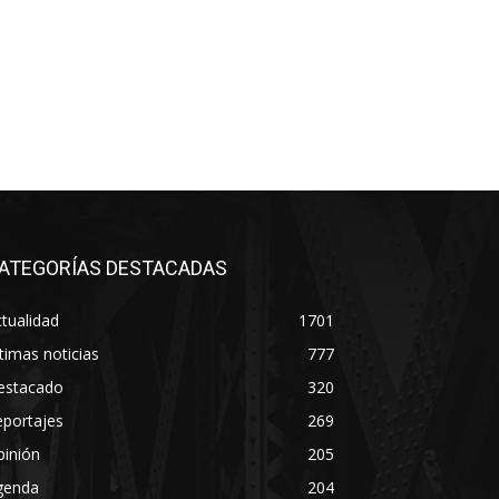
ATEGORÍAS DESTACADAS
tualidad
1701
timas noticias
777
estacado
320
eportajes
269
pinión
205
genda
204