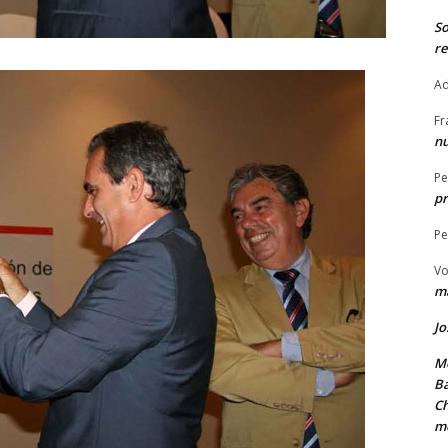
S
re
Ad
Fr
nu
Pe
pr
Pe
Vo
ma
Jo
Me
Ba
Ch
m