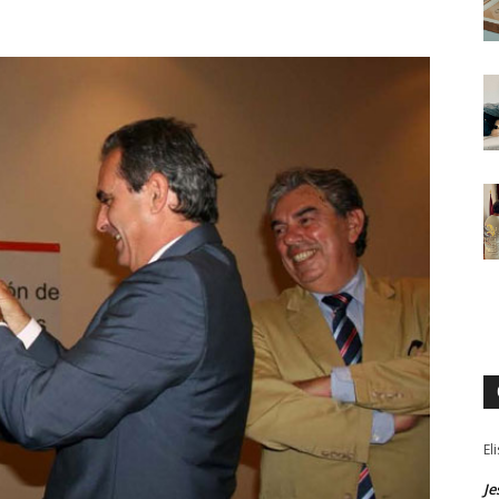
El
Je