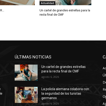
Actualidad
IR…
Un cartel de grandes estrellas para la
recta final de CMF
ÚLTIMAS NOTICIAS
C
Un cartel de grandes estrellas
Ac
para la recta final de CMF
Úl
agosto 6, 2026
D
R
e
La policía alemana colabora con
de
la seguridad de los turistas
O
germanos
A
agosto 6, 2026