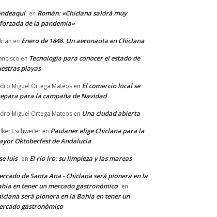
ondeaquí
Román: «Chiclana saldrá muy
en
forzada de la pandemia»
Enero de 1848. Un aeronauta en Chiclana
rián
en
Tecnología para conocer el estado de
ancisco
en
estras playas
El comercio local se
dro Miguel Ortega Mateos
en
epara para la campaña de Navidad
Una ciudad abierta
dro Miguel Ortega Mateos
en
Paulaner elige Chiclana para la
lker Eschweiler
en
yor Oktoberfest de Andalucía
se luis
El río Iro: su limpieza y las mareas
en
rcado de Santa Ana - Chiclana será pionera en la
hía en tener un mercado gastronómico
en
iclana será pionera en la Bahía en tener un
ercado gastronómico