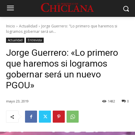
Inicio
Actualidad
Jorge Guerrero: "Lo primero que haremos si
logramos gobernar será un...
Actualidad
Entrevista
Jorge Guerrero: «Lo primero
que haremos si logramos
gobernar será un nuevo
PGOU»
mayo 23, 2019
1482
0