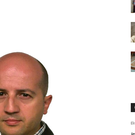
El
Je