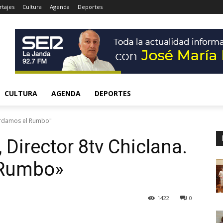
tajes
Cultura
Agenda
Deportes
CULTURA
AGENDA
DEPORTES
 perdamos el Rumbo"
, Director 8tv Chiclana.
 Rumbo»
1422
0