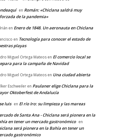
ondeaquí
Román: «Chiclana saldrá muy
en
forzada de la pandemia»
Enero de 1848. Un aeronauta en Chiclana
rián
en
Tecnología para conocer el estado de
ancisco
en
estras playas
El comercio local se
dro Miguel Ortega Mateos
en
epara para la campaña de Navidad
Una ciudad abierta
dro Miguel Ortega Mateos
en
Paulaner elige Chiclana para la
lker Eschweiler
en
yor Oktoberfest de Andalucía
se luis
El río Iro: su limpieza y las mareas
en
rcado de Santa Ana - Chiclana será pionera en la
hía en tener un mercado gastronómico
en
iclana será pionera en la Bahía en tener un
ercado gastronómico