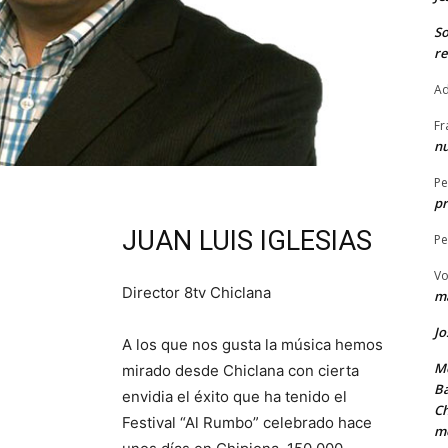
S
re
Ad
Fr
nu
Pe
pr
JUAN LUIS IGLESIAS
Pe
Vo
Director 8tv Chiclana
ma
Jo
A los que nos gusta la música hemos
Me
mirado desde Chiclana con cierta
Ba
envidia el éxito que ha tenido el
Ch
Festival “Al Rumbo” celebrado hace
m