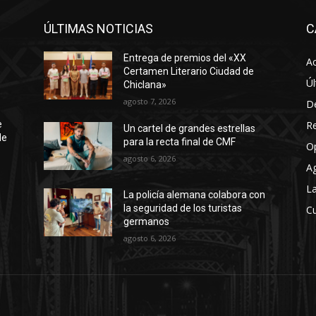
ÚLTIMAS NOTICIAS
C
Entrega de premios del «XX
Ac
Certamen Literario Ciudad de
Úl
Chiclana»
agosto 7, 2026
D
R
e
Un cartel de grandes estrellas
de
para la recta final de CMF
O
agosto 6, 2026
A
La
La policía alemana colabora con
la seguridad de los turistas
Cu
germanos
agosto 6, 2026