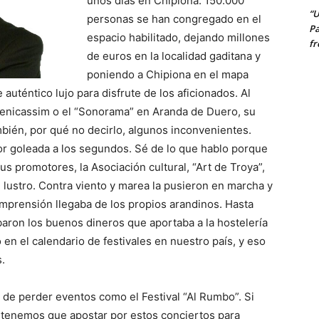
unos días en Chipiona. 150.000
“U
personas se han congregado en el
Pa
espacio habilitado, dejando millones
fr
de euros en la localidad gaditana y
poniendo a Chipiona en el mapa
 auténtico lujo para disfrute de los aficionados. Al
 Benicassim o el “Sonorama” en Aranda de Duero, su
bién, por qué no decirlo, algunos inconvenientes.
r goleada a los segundos. Sé de lo que hablo porque
s promotores, la Asociación cultural, “Art de Troya”,
lustro. Contra viento y marea la pusieron en marcha y
omprensión llegaba de los propios arandinos. Hasta
baron los buenos dineros que aportaba a la hostelería
 en el calendario de festivales en nuestro país, y eso
.
 de perder eventos como el Festival “Al Rumbo”. Si
, tenemos que apostar por estos conciertos para