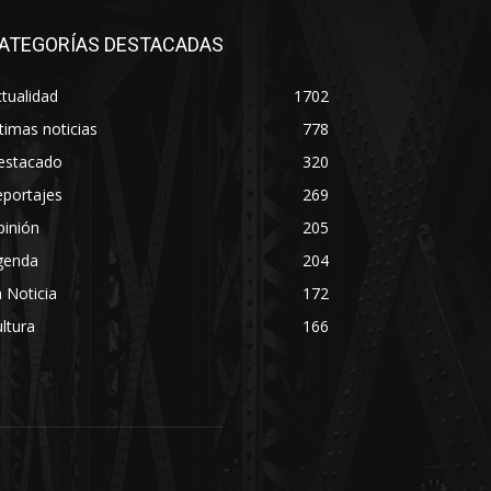
ATEGORÍAS DESTACADAS
tualidad
1702
timas noticias
778
estacado
320
eportajes
269
pinión
205
genda
204
 Noticia
172
ltura
166