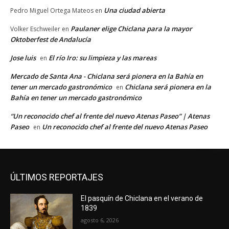
Una ciudad abierta
Pedro Miguel Ortega Mateos
en
Paulaner elige Chiclana para la mayor
Volker Eschweiler
en
Oktoberfest de Andalucía
Jose luis
El río Iro: su limpieza y las mareas
en
Mercado de Santa Ana - Chiclana será pionera en la Bahía en
tener un mercado gastronómico
Chiclana será pionera en la
en
Bahía en tener un mercado gastronómico
“Un reconocido chef al frente del nuevo Atenas Paseo” | Atenas
Paseo
Un reconocido chef al frente del nuevo Atenas Paseo
en
ÚLTIMOS REPORTAJES
El pasquín de Chiclana en el verano de
1839
agosto 6, 2026