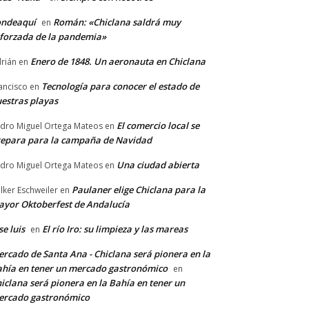
ondeaquí
Román: «Chiclana saldrá muy
en
forzada de la pandemia»
Enero de 1848. Un aeronauta en Chiclana
rián
en
Tecnología para conocer el estado de
ancisco
en
estras playas
El comercio local se
dro Miguel Ortega Mateos
en
epara para la campaña de Navidad
Una ciudad abierta
dro Miguel Ortega Mateos
en
Paulaner elige Chiclana para la
lker Eschweiler
en
yor Oktoberfest de Andalucía
se luis
El río Iro: su limpieza y las mareas
en
rcado de Santa Ana - Chiclana será pionera en la
hía en tener un mercado gastronómico
en
iclana será pionera en la Bahía en tener un
ercado gastronómico