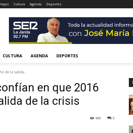
tajes
Cultura
Agenda
Deportes
CULTURA
AGENDA
DEPORTES
 de la salida...
confían en que 2016
alida de la crisis
989
0