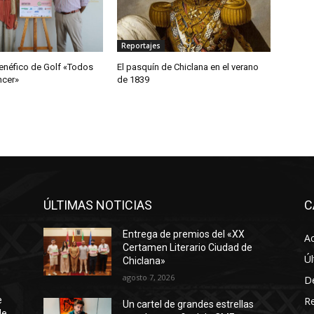
Reportajes
enéfico de Golf «Todos
El pasquín de Chiclana en el verano
ncer»
de 1839
ÚLTIMAS NOTICIAS
C
Entrega de premios del «XX
Ac
Certamen Literario Ciudad de
Úl
Chiclana»
agosto 7, 2026
D
R
e
Un cartel de grandes estrellas
de