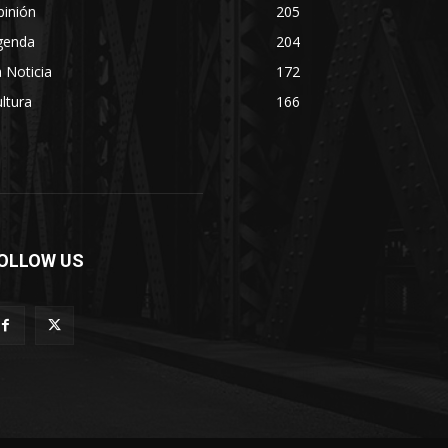
pinión
205
genda
204
 Noticia
172
ltura
166
OLLOW US