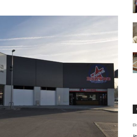
El
Je