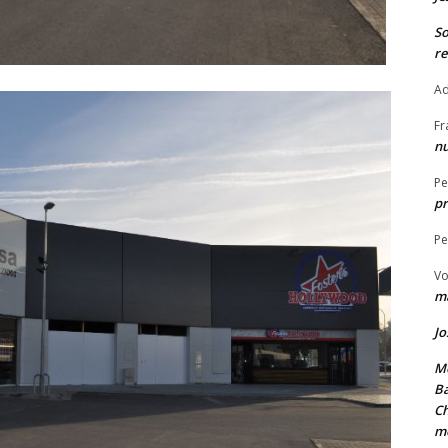
S
re
Ad
Fr
nu
Pe
pr
Pe
Vo
ma
Jo
Me
Ba
Ch
m