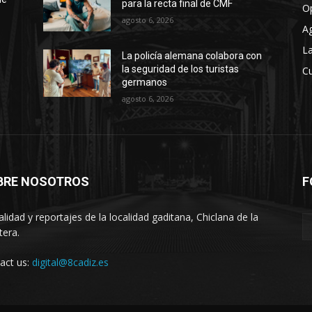
para la recta final de CMF
O
agosto 6, 2026
A
La
La policía alemana colabora con
la seguridad de los turistas
Cu
germanos
agosto 6, 2026
BRE NOSOTROS
F
alidad y reportajes de la localidad gaditana, Chiclana de la
tera.
act us:
digital@8cadiz.es