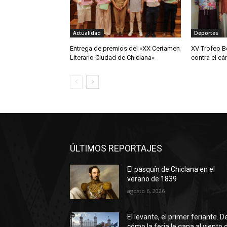
Actualidad
Deportes
Entrega de premios del «XX Certamen
XV Trofeo B
Literario Ciudad de Chiclana»
contra el cá
ÚLTIMOS REPORTAJES
El pasquín de Chiclana en el
verano de 1839
agosto 6, 2026
El levante, el primer feriante. D
cómo la feria le gana al viento 