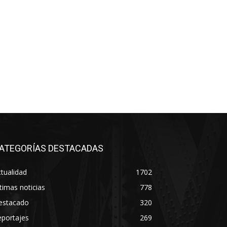
ATEGORÍAS DESTACADAS
tualidad
1702
timas noticias
778
estacado
320
eportajes
269