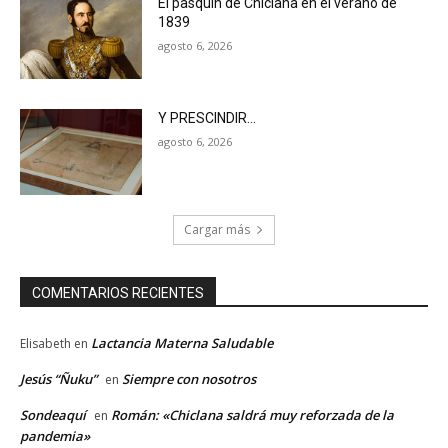
El pasquín de Chiclana en el verano de
1839
agosto 6, 2026
Y PRESCINDIR…
agosto 6, 2026
Cargar más
COMENTARIOS RECIENTES
Lactancia Materna Saludable
Elisabeth
en
Jesús “Ñuku”
Siempre con nosotros
en
Sondeaquí
Román: «Chiclana saldrá muy reforzada de la
en
pandemia»