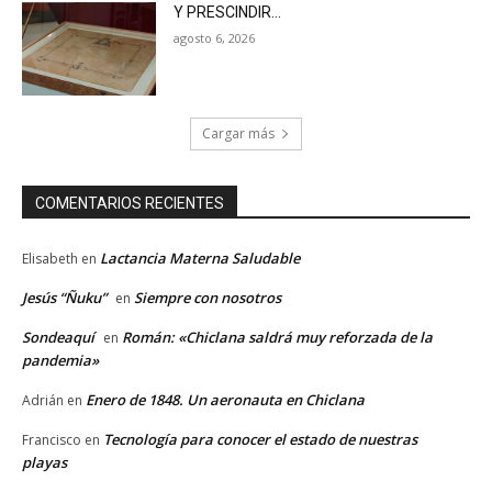
Y PRESCINDIR…
agosto 6, 2026
Cargar más
COMENTARIOS RECIENTES
Lactancia Materna Saludable
Elisabeth
en
Jesús “Ñuku”
Siempre con nosotros
en
Sondeaquí
Román: «Chiclana saldrá muy reforzada de la
en
pandemia»
Enero de 1848. Un aeronauta en Chiclana
Adrián
en
Tecnología para conocer el estado de nuestras
Francisco
en
playas