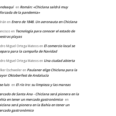
ondeaquí
Román: «Chiclana saldrá muy
en
forzada de la pandemia»
Enero de 1848. Un aeronauta en Chiclana
rián
en
Tecnología para conocer el estado de
ancisco
en
estras playas
El comercio local se
dro Miguel Ortega Mateos
en
epara para la campaña de Navidad
Una ciudad abierta
dro Miguel Ortega Mateos
en
Paulaner elige Chiclana para la
lker Eschweiler
en
yor Oktoberfest de Andalucía
se luis
El río Iro: su limpieza y las mareas
en
rcado de Santa Ana - Chiclana será pionera en la
hía en tener un mercado gastronómico
en
iclana será pionera en la Bahía en tener un
ercado gastronómico