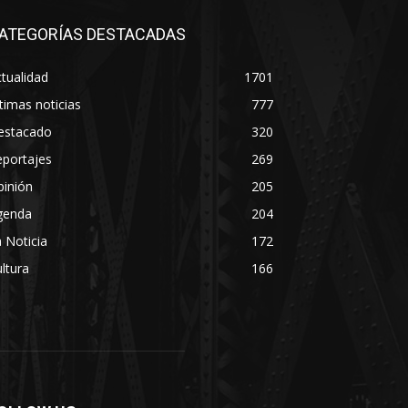
ATEGORÍAS DESTACADAS
tualidad
1701
timas noticias
777
estacado
320
eportajes
269
pinión
205
genda
204
 Noticia
172
ltura
166