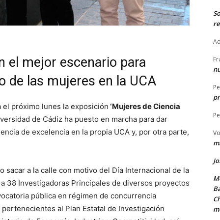
S
re
Ad
n el mejor escenario para
Fr
nu
jo de las mujeres en la UCA
Pe
pr
 el próximo lunes la exposición
‘Mujeres de Ciencia
Pe
iversidad de Cádiz ha puesto en marcha para dar
encia de excelencia en la propia UCA y, por otra parte,
Vo
ma
Jo
sacar a la calle con motivo del Día Internacional de la
Me
za a 38 Investigadoras Principales de diversos proyectos
Ba
vocatoria pública en régimen de concurrencia
Ch
 pertenecientes al Plan Estatal de Investigación
m