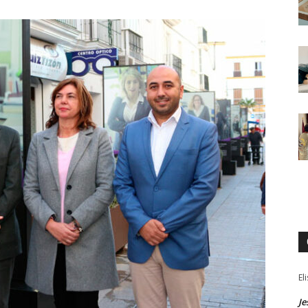
El
Je