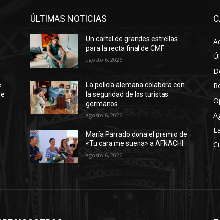
ÚLTIMAS NOTICIAS
C
Un cartel de grandes estrellas
Ac
para la recta final de CMF
Úl
agosto 6, 2026
D
R
e
La policía alemana colabora con
de
la seguridad de los turistas
O
germanos
A
agosto 6, 2026
La
María Parrado dona el premio de
«Tu cara me suena» a AFNACHI
Cu
agosto 6, 2026