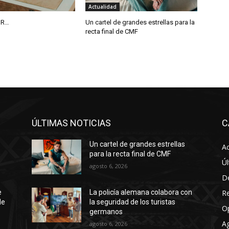
Actualidad
IR…
Un cartel de grandes estrellas para la
recta final de CMF
ÚLTIMAS NOTICIAS
C
Un cartel de grandes estrellas
Ac
para la recta final de CMF
Úl
agosto 6, 2026
D
R
e
La policía alemana colabora con
de
la seguridad de los turistas
O
germanos
A
agosto 6, 2026