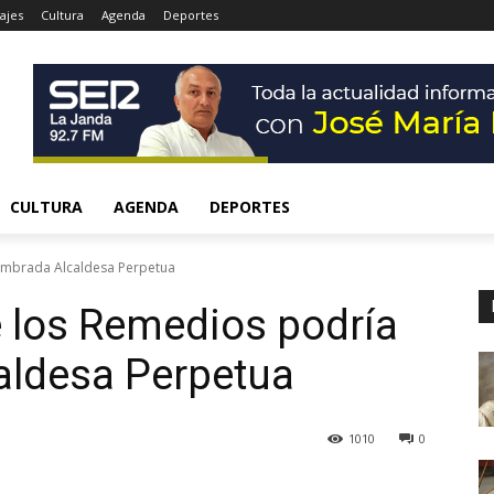
ajes
Cultura
Agenda
Deportes
CULTURA
AGENDA
DEPORTES
ombrada Alcaldesa Perpetua
 los Remedios podría
aldesa Perpetua
1010
0