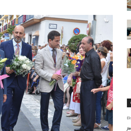
El
Je