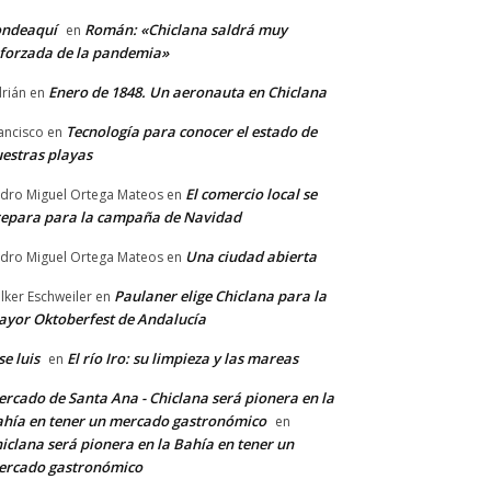
ondeaquí
Román: «Chiclana saldrá muy
en
forzada de la pandemia»
Enero de 1848. Un aeronauta en Chiclana
rián
en
Tecnología para conocer el estado de
ancisco
en
estras playas
El comercio local se
dro Miguel Ortega Mateos
en
epara para la campaña de Navidad
Una ciudad abierta
dro Miguel Ortega Mateos
en
Paulaner elige Chiclana para la
lker Eschweiler
en
yor Oktoberfest de Andalucía
se luis
El río Iro: su limpieza y las mareas
en
rcado de Santa Ana - Chiclana será pionera en la
hía en tener un mercado gastronómico
en
iclana será pionera en la Bahía en tener un
ercado gastronómico