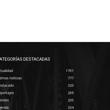
ATEGORÍAS DESTACADAS
tualidad
1701
timas noticias
777
estacado
320
eportajes
269
pinión
205
genda
204