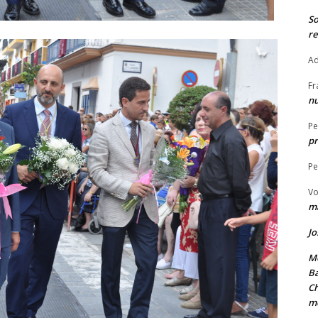
S
re
Ad
Fr
nu
Pe
pr
Pe
Vo
ma
Jo
Me
Ba
Ch
m