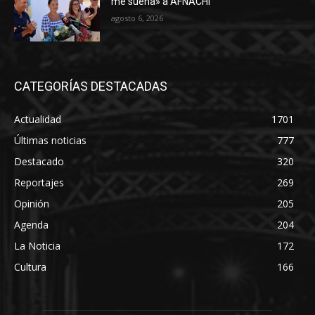
me suena» a AFNACHI
agosto 6, 2026
CATEGORÍAS DESTACADAS
Actualidad
1701
Últimas noticias
777
Destacado
320
Reportajes
269
Opinión
205
Agenda
204
La Noticia
172
Cultura
166