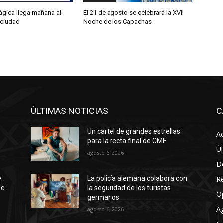
gica llega mañana al
El 21 de agosto se celebrará la XVII
 ciudad
Noche de los Capachas
ÚLTIMAS NOTICIAS
C
Un cartel de grandes estrellas
Ac
para la recta final de CMF
Úl
agosto 6, 2026
D
R
e
La policía alemana colabora con
de
la seguridad de los turistas
O
germanos
A
agosto 6, 2026