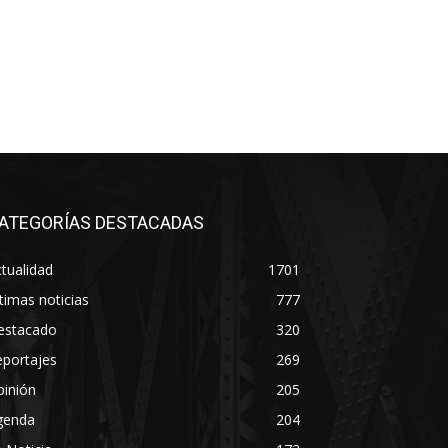
ATEGORÍAS DESTACADAS
tualidad
1701
timas noticias
777
estacado
320
eportajes
269
pinión
205
genda
204