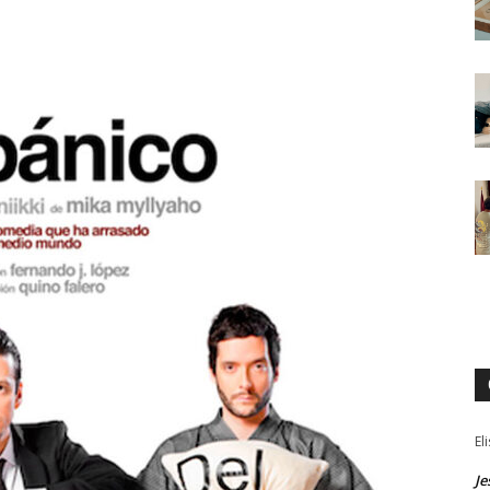
El
Je