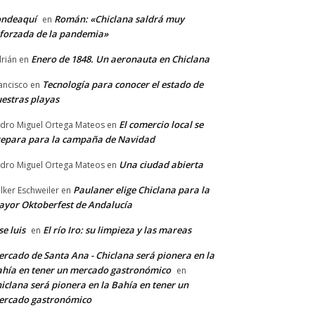
ondeaquí
Román: «Chiclana saldrá muy
en
forzada de la pandemia»
Enero de 1848. Un aeronauta en Chiclana
rián
en
Tecnología para conocer el estado de
ancisco
en
estras playas
El comercio local se
dro Miguel Ortega Mateos
en
epara para la campaña de Navidad
Una ciudad abierta
dro Miguel Ortega Mateos
en
Paulaner elige Chiclana para la
lker Eschweiler
en
yor Oktoberfest de Andalucía
se luis
El río Iro: su limpieza y las mareas
en
rcado de Santa Ana - Chiclana será pionera en la
hía en tener un mercado gastronómico
en
iclana será pionera en la Bahía en tener un
ercado gastronómico