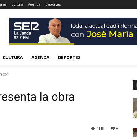
ajes
Cultura
Agenda
Deportes
CULTURA
AGENDA
DEPORTES
nico"
resenta la obra
1118
0