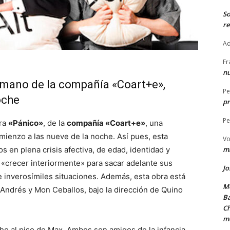
S
re
Ad
Fr
nu
a mano de la compañía «Coart+e»,
Pe
oche
pr
Pe
bra
«Pánico»
, de la
compañía «Coart+e»
, una
mienzo a las nueve de la noche. Así pues, esta
Vo
s en plena crisis afectiva, de edad, identidad y
ma
y «crecer interiormente» para sacar adelante sus
Jo
 e inverosímiles situaciones. Además, esta obra está
Me
 Andrés y Mon Ceballos, bajo la dirección de Quino
Ba
Ch
m
ho al piso de Max. Ambos son amigos de la infancia,