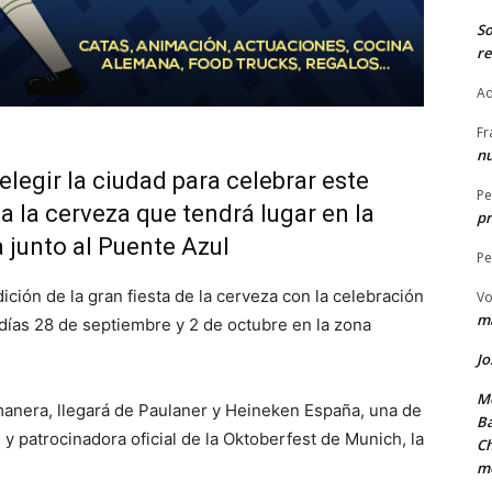
S
re
Ad
Fr
nu
legir la ciudad para celebrar este
Pe
a la cerveza que tendrá lugar en la
pr
 junto al Puente Azul
Pe
ición de la gran fiesta de la cerveza con la celebración
Vo
ma
 días 28 de septiembre y 2 de octubre en la zona
Jo
Me
manera, llegará de Paulaner y Heineken España, una de
Ba
y patrocinadora oficial de la Oktoberfest de Munich, la
Ch
m