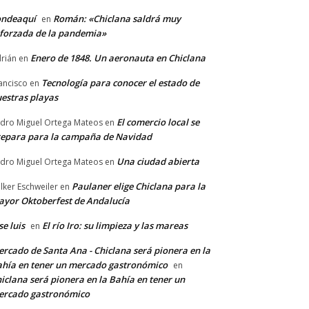
ondeaquí
Román: «Chiclana saldrá muy
en
forzada de la pandemia»
Enero de 1848. Un aeronauta en Chiclana
rián
en
Tecnología para conocer el estado de
ancisco
en
estras playas
El comercio local se
dro Miguel Ortega Mateos
en
epara para la campaña de Navidad
Una ciudad abierta
dro Miguel Ortega Mateos
en
Paulaner elige Chiclana para la
lker Eschweiler
en
yor Oktoberfest de Andalucía
se luis
El río Iro: su limpieza y las mareas
en
rcado de Santa Ana - Chiclana será pionera en la
hía en tener un mercado gastronómico
en
iclana será pionera en la Bahía en tener un
ercado gastronómico