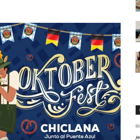
El
Je