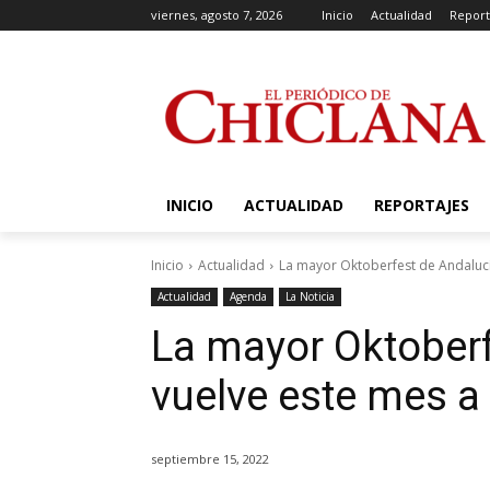
viernes, agosto 7, 2026
Inicio
Actualidad
Report
INICIO
ACTUALIDAD
REPORTAJES
Inicio
Actualidad
La mayor Oktoberfest de Andalucí
Actualidad
Agenda
La Noticia
La mayor Oktoberf
vuelve este mes a
septiembre 15, 2022