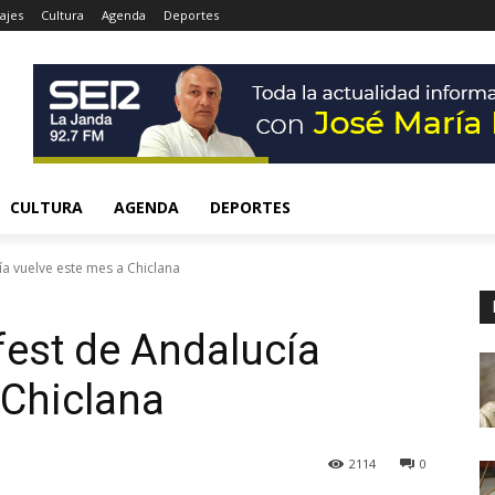
ajes
Cultura
Agenda
Deportes
CULTURA
AGENDA
DEPORTES
a vuelve este mes a Chiclana
est de Andalucía
 Chiclana
2114
0