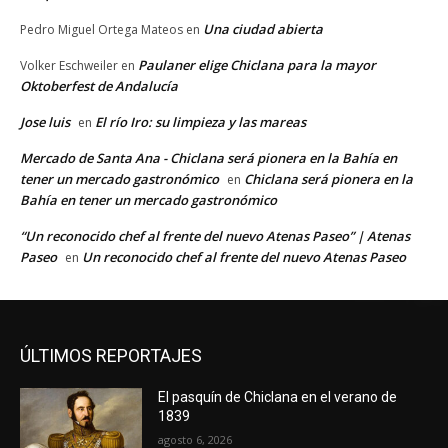
Una ciudad abierta
Pedro Miguel Ortega Mateos
en
Paulaner elige Chiclana para la mayor
Volker Eschweiler
en
Oktoberfest de Andalucía
Jose luis
El río Iro: su limpieza y las mareas
en
Mercado de Santa Ana - Chiclana será pionera en la Bahía en
tener un mercado gastronómico
Chiclana será pionera en la
en
Bahía en tener un mercado gastronómico
“Un reconocido chef al frente del nuevo Atenas Paseo” | Atenas
Paseo
Un reconocido chef al frente del nuevo Atenas Paseo
en
ÚLTIMOS REPORTAJES
El pasquín de Chiclana en el verano de
1839
agosto 6, 2026