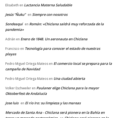
Lactancia Materna Saludable
Elisabeth
en
Jesús “Ñuku”
Siempre con nosotros
en
Sondeaquí
Román: «Chiclana saldrá muy reforzada de la
en
pandemia»
Enero de 1848. Un aeronauta en Chiclana
Adrián
en
Tecnología para conocer el estado de nuestras
Francisco
en
playas
El comercio local se prepara para la
Pedro Miguel Ortega Mateos
en
campaña de Navidad
Una ciudad abierta
Pedro Miguel Ortega Mateos
en
Paulaner elige Chiclana para la mayor
Volker Eschweiler
en
Oktoberfest de Andalucía
Jose luis
El río Iro: su limpieza y las mareas
en
Mercado de Santa Ana - Chiclana será pionera en la Bahía en
tener un mercado gastronómico
Chiclana será pionera en la