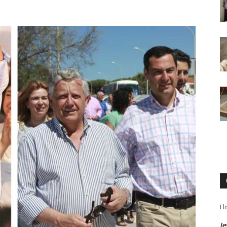
El
Je