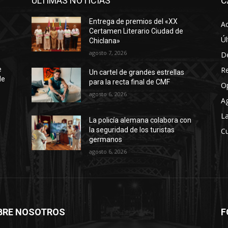
ÚLTIMAS NOTICIAS
C
Entrega de premios del «XX
Ac
Certamen Literario Ciudad de
Úl
Chiclana»
agosto 7, 2026
D
R
e
Un cartel de grandes estrellas
de
para la recta final de CMF
O
agosto 6, 2026
A
La
La policía alemana colabora con
la seguridad de los turistas
Cu
germanos
agosto 6, 2026
BRE NOSOTROS
F