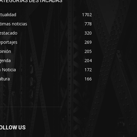
ATEGORÍAS DESTACADAS
tualidad
1702
timas noticias
778
estacado
320
eportajes
269
pinión
205
genda
204
 Noticia
172
ltura
166
OLLOW US