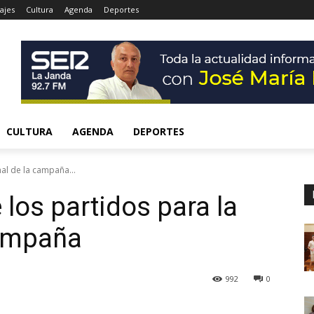
ajes
Cultura
Agenda
Deportes
CULTURA
AGENDA
DEPORTES
nal de la campaña...
los partidos para la
campaña
992
0