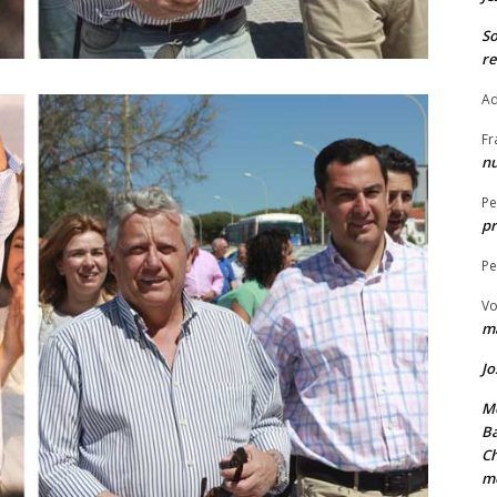
S
re
Ad
Fr
nu
Pe
pr
Pe
Vo
ma
Jo
Me
Ba
Ch
m