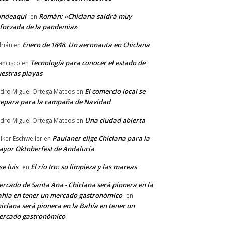
ondeaquí
Román: «Chiclana saldrá muy
en
forzada de la pandemia»
Enero de 1848. Un aeronauta en Chiclana
rián
en
Tecnología para conocer el estado de
ancisco
en
estras playas
El comercio local se
dro Miguel Ortega Mateos
en
epara para la campaña de Navidad
Una ciudad abierta
dro Miguel Ortega Mateos
en
Paulaner elige Chiclana para la
lker Eschweiler
en
yor Oktoberfest de Andalucía
se luis
El río Iro: su limpieza y las mareas
en
rcado de Santa Ana - Chiclana será pionera en la
hía en tener un mercado gastronómico
en
iclana será pionera en la Bahía en tener un
ercado gastronómico