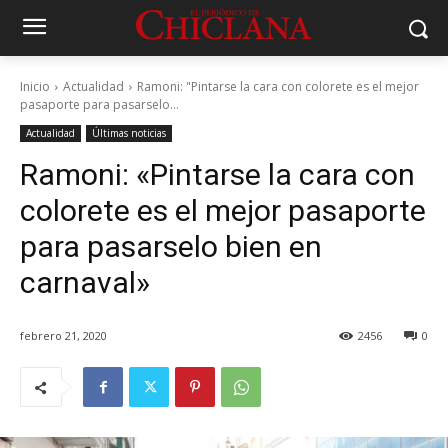
Inicio
Actualidad
Ramoni: "Pintarse la cara con colorete es el mejor
pasaporte para pasarselo...
Actualidad
Últimas noticias
Ramoni: «Pintarse la cara con
colorete es el mejor pasaporte
para pasarselo bien en
carnaval»
febrero 21, 2020
2456
0