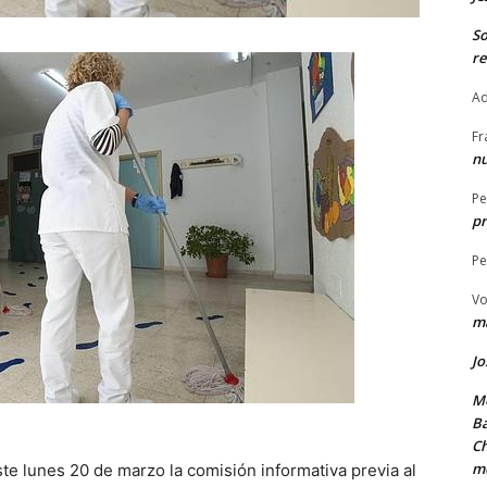
S
re
Ad
Fr
nu
Pe
pr
Pe
Vo
ma
Jo
Me
Ba
Ch
m
te lunes 20 de marzo la comisión informativa previa al