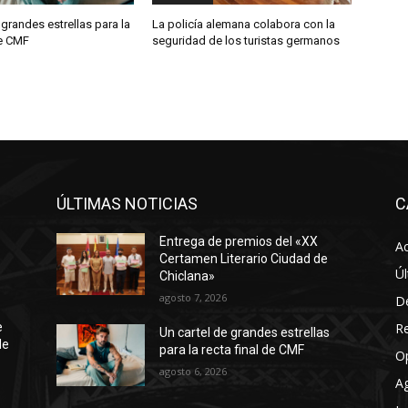
 grandes estrellas para la
La policía alemana colabora con la
de CMF
seguridad de los turistas germanos
ÚLTIMAS NOTICIAS
C
Entrega de premios del «XX
Ac
Certamen Literario Ciudad de
Úl
Chiclana»
agosto 7, 2026
D
R
e
Un cartel de grandes estrellas
de
para la recta final de CMF
O
agosto 6, 2026
A