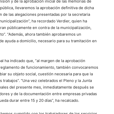
isión y de la aprobación inicial de las memorias de
 pública, llevaremos la aprobación definitiva de dicha
 de las alegaciones presentadas por la secretaria
unicipalización”, ha recordado Verdier, quien ha
ran públicamente en contra de la municipalización,
rito”. “Además, ahora también aprobaremos un
e ayuda a domicilio, necesario para su tramitación en
al ha indicado que, “al margen de la aprobación
el reglamento de funcionamiento, también convocaremos
iar su objeto social, cuestión necesaria para que la
rabajos”. “Una vez celebrados el Pleno y la Junta
inales del presente mes, inmediatamente después se
jadores y de la documentación entre empresas privadas
eda durar entre 15 y 20 días”, ha recalcado.
hemos cumplido con los trabajadores de los servicios