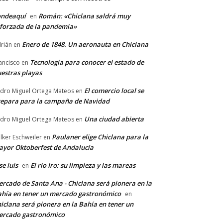
ondeaquí
Román: «Chiclana saldrá muy
en
forzada de la pandemia»
Enero de 1848. Un aeronauta en Chiclana
rián
en
Tecnología para conocer el estado de
ancisco
en
estras playas
El comercio local se
dro Miguel Ortega Mateos
en
epara para la campaña de Navidad
Una ciudad abierta
dro Miguel Ortega Mateos
en
Paulaner elige Chiclana para la
lker Eschweiler
en
yor Oktoberfest de Andalucía
se luis
El río Iro: su limpieza y las mareas
en
rcado de Santa Ana - Chiclana será pionera en la
hía en tener un mercado gastronómico
en
iclana será pionera en la Bahía en tener un
ercado gastronómico