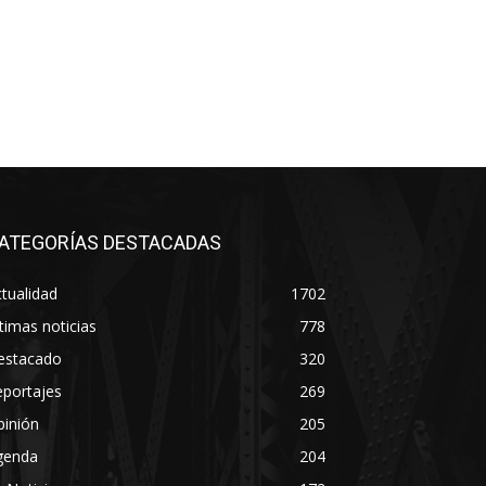
ATEGORÍAS DESTACADAS
tualidad
1702
timas noticias
778
estacado
320
eportajes
269
pinión
205
genda
204