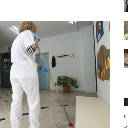
El
Je