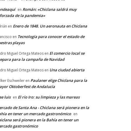
ondeaquí
Román: «Chiclana saldrá muy
en
forzada de la pandemia»
Enero de 1848. Un aeronauta en Chiclana
rián
en
Tecnología para conocer el estado de
ancisco
en
estras playas
El comercio local se
dro Miguel Ortega Mateos
en
epara para la campaña de Navidad
Una ciudad abierta
dro Miguel Ortega Mateos
en
Paulaner elige Chiclana para la
lker Eschweiler
en
yor Oktoberfest de Andalucía
se luis
El río Iro: su limpieza y las mareas
en
rcado de Santa Ana - Chiclana será pionera en la
hía en tener un mercado gastronómico
en
iclana será pionera en la Bahía en tener un
ercado gastronómico