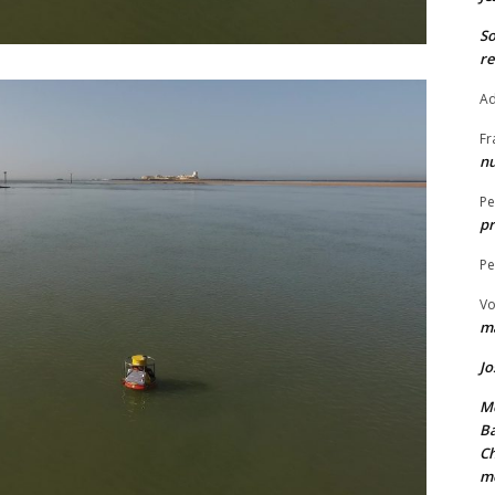
S
re
Ad
Fr
nu
Pe
pr
Pe
Vo
ma
Jo
Me
Ba
Ch
m