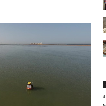
El
Je