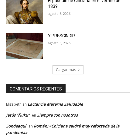
El pasquín de Chiclana en el verano de
1839
agosto 6, 2026
Y PRESCINDIR…
agosto 6, 2026
Cargar más
COMENTARIOS RECIENTES
Lactancia Materna Saludable
Elisabeth
en
Jesús “Ñuku”
Siempre con nosotros
en
Sondeaquí
Román: «Chiclana saldrá muy reforzada de la
en
pandemia»