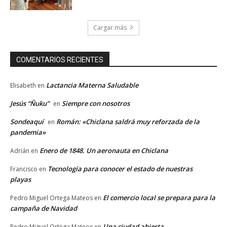
Cargar más
COMENTARIOS RECIENTES
Lactancia Materna Saludable
Elisabeth
en
Jesús “Ñuku”
Siempre con nosotros
en
Sondeaquí
Román: «Chiclana saldrá muy reforzada de la
en
pandemia»
Enero de 1848. Un aeronauta en Chiclana
Adrián
en
Tecnología para conocer el estado de nuestras
Francisco
en
playas
El comercio local se prepara para la
Pedro Miguel Ortega Mateos
en
campaña de Navidad
Una ciudad abierta
Pedro Miguel Ortega Mateos
en