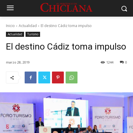
Inicio
Actualidad
El destino Cádiz toma impulso
Actualidad
Turismo
El destino Cádiz toma impulso
marzo 28, 2019
1244
0