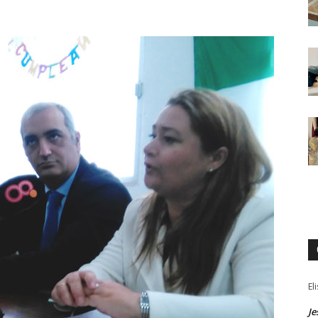
El
Je