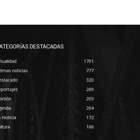
ATEGORÍAS DESTACADAS
tualidad
1701
timas noticias
777
estacado
320
eportajes
269
pinión
205
genda
204
 Noticia
172
ltura
166