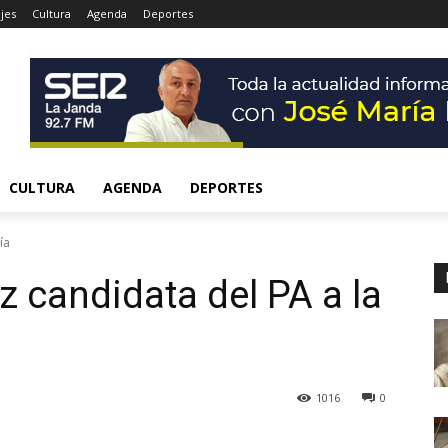
jes
Cultura
Agenda
Deportes
CULTURA
AGENDA
DEPORTES
ía
 candidata del PA a la
1016
0