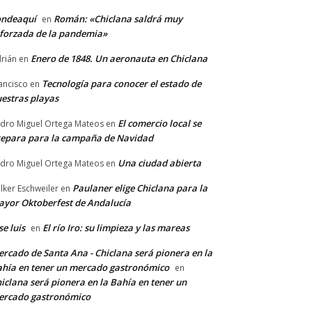
ondeaquí
Román: «Chiclana saldrá muy
en
forzada de la pandemia»
Enero de 1848. Un aeronauta en Chiclana
rián
en
Tecnología para conocer el estado de
ancisco
en
estras playas
El comercio local se
dro Miguel Ortega Mateos
en
epara para la campaña de Navidad
Una ciudad abierta
dro Miguel Ortega Mateos
en
Paulaner elige Chiclana para la
lker Eschweiler
en
yor Oktoberfest de Andalucía
se luis
El río Iro: su limpieza y las mareas
en
rcado de Santa Ana - Chiclana será pionera en la
hía en tener un mercado gastronómico
en
iclana será pionera en la Bahía en tener un
ercado gastronómico