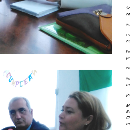
S
re
Ad
Fr
nu
Pe
pr
Pe
Vo
ma
Jo
Me
Ba
Ch
m