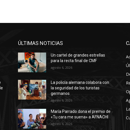
ÚLTIMAS NOTICIAS
C
Un cartel de grandes estrellas
Ac
para la recta final de CMF
Úl
agosto 6, 2026
D
R
e
La policía alemana colabora con
de
la seguridad de los turistas
O
germanos
A
agosto 6, 2026
La
María Parrado dona el premio de
«Tu cara me suena» a AFNACHI
Cu
agosto 6, 2026